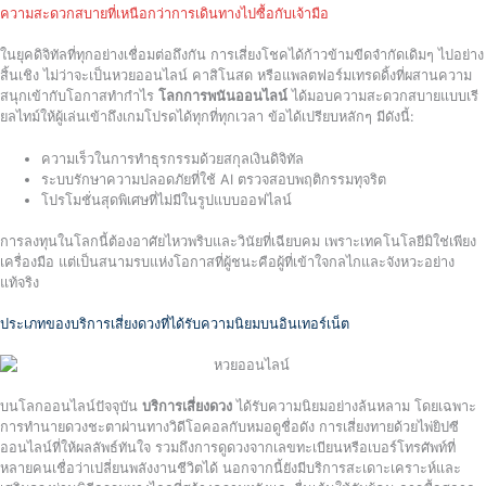
ความสะดวกสบายที่เหนือกว่าการเดินทางไปซื้อกับเจ้ามือ
ในยุคดิจิทัลที่ทุกอย่างเชื่อมต่อถึงกัน การเสี่ยงโชคได้ก้าวข้ามขีดจำกัดเดิมๆ ไปอย่าง
สิ้นเชิง ไม่ว่าจะเป็นหวยออนไลน์ คาสิโนสด หรือแพลตฟอร์มเทรดดิ้งที่ผสานความ
สนุกเข้ากับโอกาสทำกำไร
โลกการพนันออนไลน์
ได้มอบความสะดวกสบายแบบเรี
ยลไทม์ให้ผู้เล่นเข้าถึงเกมโปรดได้ทุกที่ทุกเวลา ข้อได้เปรียบหลักๆ มีดังนี้:
ความเร็วในการทำธุรกรรมด้วยสกุลเงินดิจิทัล
ระบบรักษาความปลอดภัยที่ใช้ AI ตรวจสอบพฤติกรรมทุจริต
โปรโมชั่นสุดพิเศษที่ไม่มีในรูปแบบออฟไลน์
การลงทุนในโลกนี้ต้องอาศัยไหวพริบและวินัยที่เฉียบคม เพราะเทคโนโลยีมิใช่เพียง
เครื่องมือ แต่เป็นสนามรบแห่งโอกาสที่ผู้ชนะคือผู้ที่เข้าใจกลไกและจังหวะอย่าง
แท้จริง
ประเภทของบริการเสี่ยงดวงที่ได้รับความนิยมบนอินเทอร์เน็ต
บนโลกออนไลน์ปัจจุบัน
บริการเสี่ยงดวง
ได้รับความนิยมอย่างล้นหลาม โดยเฉพาะ
การทำนายดวงชะตาผ่านทางวิดีโอคอลกับหมอดูชื่อดัง การเสี่ยงทายด้วยไพ่ยิปซี
ออนไลน์ที่ให้ผลลัพธ์ทันใจ รวมถึงการดูดวงจากเลขทะเบียนหรือเบอร์โทรศัพท์ที่
หลายคนเชื่อว่าเปลี่ยนพลังงานชีวิตได้ นอกจากนี้ยังมีบริการสะเดาะเคราะห์และ