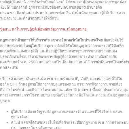
บทบัญญัติเหล่านี้
การอ้างว่าเป็นแค่ “เกม” ไม่สามารถคุ้มครองคุณจากการถูกฟ้อง
ร้องได้
นอกจากนี้ ธุรกรรมที่เกี่ยวข้องกับเลขตัวเลขอาจเข้าข่ายผิด
ตามพ.ร.บ.ป้องกันและปราบปรามการฟอกเงิน ดังนั้นนักลงทุนและผู้ใช้บริการควร
ระมัดระวังและศึกษากฎหมายให้ถี่ถ้วน
ข้อแนะนำในการปฏิบัติเพื่อหลีกเลี่ยงการละเมิดกฎหมาย
กฎหมายว่าด้วยการให้บริการตัวเลขทางอินเทอร์เน็ตในประเทศไทย
มีผลบังคับใช้
อย่างเคร่งครัด โดยผู้ให้บริการทุกรายต้องได้รับใบอนุญาตจากกระทรวงดิจิทัลเพื่อ
เศรษฐกิจและสังคม (ดีอี) และต้องปฏิบัติตามมาตรฐานการรักษาความมั่นคง
ปลอดภัยทางไซเบอร์ตามที่พระราชบัญญัติว่าด้วยการกระทำความผิดเกี่ยวกับ
คอมพิวเตอร์ พ.ศ. 2550 และฉบับแก้ไขเพิ่มเติม กำหนดไว้ การฝ่าฝืนอาจมีโทษทั้งจำ
คุกและปรับ
บริการตัวเลขทางอินเทอร์เน็ต เช่น ระบบนับเลข IP, VoIP, และหมายเลขที่ใช้ใน
ธุรกิจ OTT ล้วนอยู่ภายใต้การกำกับดูแลของคณะกรรมการกิจการกระจายเสียง
กิจการโทรทัศน์ และกิจการโทรคมนาคมแห่งชาติ (กสทช.) ซึ่งออกประกาศควบคุม
การจัดสรรและการใช้งานหมายเลขเพื่อป้องกันการฉ้อโกงและการละเมิดข้อมูลส่วน
บุคคล
ผู้ให้บริการต้องแจ้งฐานข้อมูลหมายเลขและจำนวนเลขที่ใช้จริงต่อ กสทช.
ทุก 6 เดือน
ห้ามนำเลขที่ได้รับจัดสรรไปใช้เพื่อกิจกรรมที่ผิดกฎหมาย เช่น การสร้างระบบ
Call Center โกง หรือการสแปม