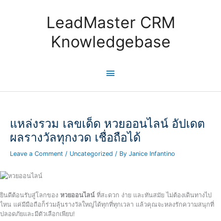
Skip
to
LeadMaster CRM
content
Knowledgebase
Main
Menu
แหล่งรวม เลขเด็ด หวยออนไลน์ อัปเดต
ผลรางวัลทุกงวด เชื่อถือได้
Leave a Comment
/
Uncategorized
/ By
Janice Infantino
ยินดีต้อนรับสู่โลกของ
หวยออนไลน์
ที่สะดวก ง่าย และทันสมัย ไม่ต้องเดินทางไป
ไหน แค่มีมือถือก็ร่วมลุ้นรางวัลใหญ่ได้ทุกที่ทุกเวลา แล้วคุณจะหลงรักความสนุกที่
ปลอดภัยและมีตัวเลือกเพียบ!