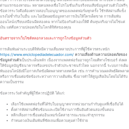
ด่านแรกของหายนะ หลายคนหลงเชื่อโปรโมชั่นเกินจริงจนเสียข้อมูลส่วนตัวไปฟรีๆ
ข้อควรระวังคือต้องตรวจสอบใบอนุญาตของแพลตฟอร์มทุกครั้ง ใช้รหัสผ่านที่แข็ง
แรงไม่ซ้ำกับเว็บอื่น และไม่เปิดเผยข้อมูลทางการเงินให้ใครเด็ดขาด การเดิมพัน
ออนไลน์เปรียบเสมือนมีดสองคม หากไม่ป้องกันตัวเองให้ดี ต้นทุนจริงอาจไม่ใช่แค่
เงิน แต่คือความปลอดภัยในโลกดิจิทัลของคุณ
อันตรายจากเว็บไซต์หลอกลวงและการถูกโกงข้อมูลส่วนตัว
การเดิมพันผ่านระบบดิจิทัลมีความเสี่ยงหลายประการที่ผู้ใช้ควรตระหนัก
https://www.enciclopediadelecuador.com/
ความเสี่ยงด้านความปลอดภัยของ
ข้อมูลส่วนตัว
เป็นประเด็นหลัก เนื่องจากแพลตฟอร์มอาจถูกโจมตีทางไซเบอร์ ส่งผล
ให้ข้อมูลบัญชีธนาคารหรือเลขประจำตัวประชาชนรั่วไหล นอกจากนี้ ระบบการเดิม
พันออนไลน์ยังมีโอกาสเกิดข้อผิดพลาดทางเทคนิค เช่น การคำนวณผลลัพธ์ผิดพลาด
หรือการเชื่อมต่อขัดข้องระหว่างการวางเดิมพัน ซึ่งอาจทำให้สูญเสียเงินโดยไม่ได้รับ
ความเป็นธรรม
ข้อควรระวังสำคัญที่ผู้ใช้ควรปฏิบัติ ได้แก่:
เลือกใช้แพลตฟอร์มที่ได้รับใบอนุญาตจากหน่วยงานกำกับดูแลที่เชื่อถือได้
ตั้งค่ารหัสผ่านที่ซับซ้อนและเปิดใช้งานการยืนยันตัวตนสองขั้นตอน
หลีกเลี่ยงการเชื่อมต่ออินเทอร์เน็ตสาธารณะขณะทำธุรกรรม
กำหนดวงเงินเดิมพันที่ชัดเจนเพื่อควบคุมค่าใช้จ่าย