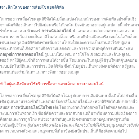
เจาะลึกโลกของการเสี่ยงโชคยุคดิจิทัล
โลกของการเสี่ยงโชคยุคดิจิทัลได้เปลี่ยนแปลงโฉมหน้าของการเดิมพันอย่างสิ้นเชิง
จากเดิมที่ต้องเดินทางไปยังบ่อนหรือโต๊ะพนัน ปัจจุบันทุกอย่างอยู่แค่ปลายนิ้วผ่านสมา
ร์ทโฟนและคอมพิวเตอร์
การพนันออนไลน์
นำเสนอความสะดวกสบายและความ
หลากหลาย ไม่ว่าจะเป็นคาสิโนสด สล็อต หรือเกมกีฬาเสมือนจริง เทคโนโลยีบล็อก
เชนและสกุลเงินดิจิทัลยังช่วยเพิ่มความโปร่งใสและความเป็นส่วนตัวให้กับผู้เล่น
ขณะเดียวกันก็เกิดคำถามถึงความปลอดภัยและการควบคุมพฤติกรรมที่เหมาะสม
กลยุทธ์การตลาดออนไลน์
รูปแบบใหม่ เช่น การใช้โซเชียลมีเดียและอินฟลูเอน
เซอร์ ทำให้ผู้คนเข้าถึงการพนันได้ง่ายขึ้น โดยเฉพาะในกลุ่มผู้ใช้รุ่นใหม่ที่คุ้นเคยกับ
ระบบอัตโนมัติและการชำระเงินดิจิทัล ซึ่งนำไปสู่ประเด็นทางสังคมที่ทั้งภาครัฐและ
เอกชนต้องร่วมกันหาแนวทางจัดการอย่างสมดุล
ทำไมผู้คนถึงหันมาใช้บริการซื้อขายเลขเด็ดผ่านระบบออนไลน์
โลกของการเสี่ยงโชคยุคดิจิทัลได้พลิกโฉมรูปแบบการเดิมพันแบบดั้งเดิมไปอย่างสิ้น
เชิง ผู้เล่นสามารถเข้าถึงแพลตฟอร์มคาสิโนออนไลน์และหวยดิจิทัลได้เพียงปลายนิ้ว
สัมผัส
การพนันออนไลน์ในไทย
เติบโตอย่างรวดเร็วด้วยเทคโนโลยีที่ปลอดภัยและ
ระบบการเงินที่รวดเร็ว ข้อดีคือความสะดวกสบาย แต่ก็มาพร้อมความเสี่ยงเรื่องการ
ติดเกมและการถูกโกง หน่วยงานกำกับดูแลยังคงพยายามควบคุมมาตรฐานเพื่อ
ปกป้องผู้บริโภค
ผู้เล่นควรศึกษาเงื่อนไขและเลือกเว็บไซต์ที่ได้รับอนุญาตอย่างจริงจัง
ผลกระทบทางสังคมและกฎหมายที่เกี่ยวข้องยังเป็นประเด็นที่ต้องติดตามต่อไป