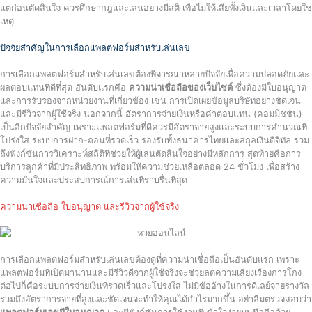
แต่ก่อนตัดสินใจ ควรศึกษากฎและเล่นอย่างมีสติ เพื่อไม่ให้เสียทั้งเงินและเวลาโดยใช่
เหตุ
ปัจจัยสำคัญในการเลือกแพลตฟอร์มสำหรับเล่นเลข
การเลือกแพลตฟอร์มสำหรับเล่นเลขต้องพิจารณาหลายปัจจัยเพื่อความปลอดภัยและ
ผลตอบแทนที่ดีที่สุด อันดับแรกคือ
ความน่าเชื่อถือของเว็บไซต์
ซึ่งต้องมีใบอนุญาต
และการรับรองจากหน่วยงานที่เกี่ยวข้อง เช่น การเปิดเผยข้อมูลบริษัทอย่างชัดเจน
และมีรีวิวจากผู้ใช้จริง นอกจากนี้ อัตราการจ่ายเงินหรือค่าตอบแทน (คอมมิชชัน)
เป็นอีกปัจจัยสำคัญ เพราะแพลตฟอร์มที่ดีควรมีอัตราจ่ายสูงและระบบการคำนวณที่
โปร่งใส ระบบการฝาก-ถอนที่รวดเร็ว รองรับทั้งธนาคารไทยและสกุลเงินดิจิทัล รวม
ถึงฟังก์ชันการวิเคราะห์สถิติที่ช่วยให้ผู้เล่นตัดสินใจอย่างมีหลักการ สุดท้ายคือการ
บริการลูกค้าที่มีประสิทธิภาพ พร้อมให้ความช่วยเหลือตลอด 24 ชั่วโมง เพื่อสร้าง
ความมั่นใจและประสบการณ์การเล่นที่ราบรื่นที่สุด
ความน่าเชื่อถือ ใบอนุญาต และรีวิวจากผู้ใช้จริง
การเลือกแพลตฟอร์มสำหรับเล่นเลขต้องดูที่ความน่าเชื่อถือเป็นอันดับแรก เพราะ
แพลตฟอร์มที่เปิดมานานและมีรีวิวดีจากผู้ใช้จริงจะช่วยลดความเสี่ยงเรื่องการโกง
ต่อไปก็คือระบบการจ่ายเงินที่รวดเร็วและโปร่งใส ไม่มีข้ออ้างในการดีเลย์จ่ายรางวัล
รวมถึงอัตราการจ่ายที่สูงและชัดเจนจะทำให้คุณได้กำไรมากขึ้น อย่าลืมตรวจสอบว่า