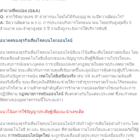
คำถามที่พบบ่อย (Q&A)
Q:
หากใช้หมายเลข IP สาธารณะโดยไม่ได้รับอนุญาต จะมีความผิดอะไร?
A:
มีความผิดตาม พ.ร.บ. การประกอบกิจการโทรคมนาคม โทษปรับสูงสุดถึง 5
ล้านบาท และจำคุกสูงสุด 5 ปี รวมถึงถูกระงับการให้บริการทันที.
อนาคตของธุรกิจเสี่ยงโชคบนโลกออนไลน์
อนาคตของธุรกิจเสี่ยงโชคบนโลกออนไลน์มีแนวโน้มที่จะเติบโตอย่างต่อเนื่อง โดย
ขับเคลื่อนด้วยเทคโนโลยีบล็อกเชนและปัญญาประดิษฐ์ที่เพิ่มความโปร่งใสและ
ประสบการณ์เฉพาะบุคคล การเปลี่ยนแปลงทางกฎหมายในหลายประเทศอาจเปิด
ตลาดใหม่ ขณะเดียวกันการควบคุมที่เข้มงวดขึ้นจะมุ่งเน้นการคุ้มครองผู้บริโภคและ
ป้องกันปัญหาการพนัน
เทคโนโลยีเสมือนจริง
เช่น VR จะสร้างสภาพแวดล้อมที่
สมจริงยิ่งขึ้น ขณะที่สกุลเงินดิจิทัลจะช่วยให้การทำธุรกรรมรวดเร็วและไร้พรมแดน
อย่างไรก็ตาม ความท้าทายสำคัญคือการรักษาความปลอดภัยทางไซเบอร์และการ
ปฏิบัติตาม
กฎหมายการพนันออนไลน์
ที่แตกต่างกันในแต่ละประเทศ ซึ่งจะกำหนด
ทิศทางของอุตสาหกรรมนี้ในระยะยาว
แนวโน้มการใช้ปัญญาประดิษฐ์เพื่อแนะนำเลขเด็ด
อนาคตของธุรกิจเสี่ยงโชคบนโลกออนไลน์กำลังก้าวสู่การเติบโตอย่างก้าวกระโดด
ด้วยเทคโนโลยี AI และ Blockchain ที่ช่วยเพิ่มความโปร่งใสและความปลอดภัยให้ผู้
เล่น
การพนันออนไลน์ยุคใหม่
จะถูกขับเคลื่อนด้วยประสบการณ์เสมือนจริง (VR)