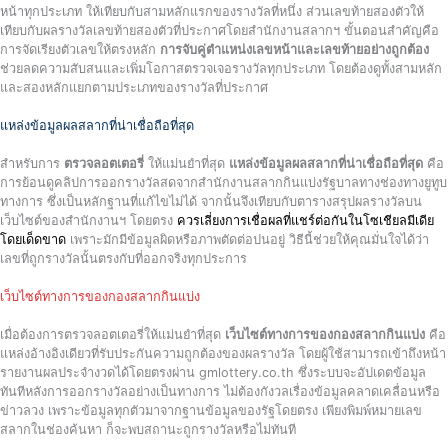
หน้าทุกประเภท ให้เทียบกับสามหลักแรกของรางวัลที่หนึ่ง ส่วนเลขท้ายสองตัวให้
เทียบกับผลรางวัลเลขท้ายสองตัวที่ประกาศโดยสำนักงานสลากฯ ขั้นตอนสำคัญคือ
การจัดเรียงตัวเลขให้ตรงหลัก
การจับคู่ตำแหน่งเลขหน้าและเลขท้ายอย่างถูกต้อง
ช่วยลดความสับสนและเพิ่มโอกาสตรวจเจอรางวัลทุกประเภท โดยต้องดูทั้งสามหลัก
และสองหลักแยกตามประเภทของรางวัลที่ประกาศ
แหล่งข้อมูลผลสลากที่น่าเชื่อถือที่สุด
สำหรับการ
ตรวจลอตเตอรี่
ให้แม่นยำที่สุด
แหล่งข้อมูลผลสลากที่น่าเชื่อถือที่สุด
คือ
การย้อนดูคลิปการออกรางวัลสดจากสำนักงานสลากกินแบ่งรัฐบาลทางช่องทางยูทูบ
ทางการ ซึ่งเป็นหลักฐานที่แก้ไขไม่ได้ จากนั้นจึงเทียบกับตารางสรุปผลรางวัลบน
เว็บไซต์ของสำนักงานฯ โดยตรง
ควรเลี่ยงการเชื่อผลที่แชร์ต่อกันในโซเชียลมีเดีย
โดยเด็ดขาด
เพราะมักมีข้อมูลผิดหรือภาพตัดต่อปนอยู่ วิธีนี้ช่วยให้คุณมั่นใจได้ว่า
เลขที่ถูกรางวัลนั้นตรงกับที่ออกจริงทุกประการ
เว็บไซต์ทางการของกองสลากกินแบ่ง
เมื่อต้องการตรวจลอตเตอรี่ให้แม่นยำที่สุด
เว็บไซต์ทางการของกองสลากกินแบ่ง
คือ
แหล่งอ้างอิงเดียวที่รับประกันความถูกต้องของผลรางวัล โดยผู้ใช้สามารถเข้าถึงหน้า
รายงานผลประจำงวดได้โดยตรงผ่าน gmlottery.co.th ซึ่งระบบจะอัปเดตข้อมูล
ทันทีหลังการออกรางวัลอย่างเป็นทางการ ไม่ต้องกังวลเรื่องข้อมูลคลาดเคลื่อนหรือ
ข่าวลวง เพราะข้อมูลทุกตัวมาจากฐานข้อมูลของรัฐโดยตรง เพียงพิมพ์หมายเลข
สลากในช่องค้นหา ก็จะพบสถานะถูกรางวัลหรือไม่ทันที