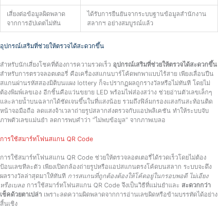
เสี่ยงต่อข้อมูลผิดพลาด
ได้รับการยืนยันจากระบบฐานข้อมูลสำนักงาน
จากการอัปเดตไม่ทัน
สลากฯ อย่างสมบูรณ์แล้ว
อุปกรณ์เสริมที่ช่วยให้ตรวจได้สะดวกขึ้น
สำหรับนักเสี่ยงโชคที่ต้องการความรวดเร็ว
อุปกรณ์เสริมที่ช่วยให้ตรวจได้สะดวกขึ้น
สำหรับการตรวจลอตเตอรี่ คือเครื่องสแกนบาร์โค้ดพกพาแบบไร้สาย เพียงเลื่อนปืน
สแกนผ่านรหัสสองมิติบนแผง lottery ก็จะปรากฏผลถูกรางวัลหรือไม่ทันที โดยไม่
ต้องพิมพ์เลขเอง อีกชิ้นคือแว่นขยาย LED พร้อมไฟส่องสว่าง ช่วยอ่านตัวเลขเล็กๆ
และลายน้ำบนฉลากได้ชัดเจนขึ้นในที่แสงน้อย รวมถึงฟิล์มกรองแสงกันสะท้อนติด
หน้าจอมือถือ ลดแสงจ้าเวลาถ่ายรูปสลากส่งตรวจกับแอปพลิเคชัน ทำให้ระบบจับ
ภาพตัวเลขแม่นยำ ลดการพบคำว่า “ไม่พบข้อมูล” จากภาพเบลอ
การใช้สมาร์ทโฟนสแกน QR Code
การใช้สมาร์ทโฟนสแกน QR Code ช่วยให้ตรวจลอตเตอรี่ได้รวดเร็วโดยไม่ต้อง
ป้อนเลขทีละตัว เพียงเปิดกล้องถ่ายรูปหรือแอปสแกนตรงโค้ดบนสลาก ระบบจะดึง
ผลรางวัลล่าสุดมาให้ทันที
การสแกนที่ถูกต้องต้องให้โค้ดอยู่ในกรอบพอดี ไม่เอียง
หรือเบลอ
การใช้สมาร์ทโฟนสแกน QR Code จึงเป็นวิธีที่แม่นยำและ
สะดวกกว่า
เช็คด้วยตาเปล่า
เพราะลดความผิดพลาดจากการอ่านเลขผิดหรือข้ามบรรทัดได้อย่าง
สิ้นเชิง