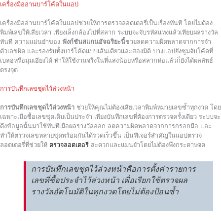
เครื่องมืออ่านบาร์โค้ดในแอป
เครื่องมืออ่านบาร์โค้ดในแอปช่วยให้การตรวจลอตเตอรี่เป็นเรื่องทันที โดยไม่ต้อง
พิมพ์เลขให้เสียเวลา เพียงเล็งกล้องไปที่สลาก ระบบจะจับรหัสแท่งแล้วเทียบผลรางวัล
ทันที ความแม่นยำของ
ฟังก์ชันสแกนอัจฉริยะนี้
ช่วยลดความผิดพลาดจากการจำ
ตัวเลขผิด และรองรับทั้งบาร์โค้ดแบบเส้นเดียวและสองมิติ บางแอปยังซูมจับโค้ดที่
เบลอหรือมุมเอียงได้ ทำให้ใช้งานจริงในที่แสงน้อยหรือสลากห่อแล้วก็ยังได้ผลลัพธ์
ตรงจุด
การบันทึกเลขชุดไว้ล่วงหน้า
การบันทึกเลขชุดไว้ล่วงหน้า
ช่วยให้คุณไม่ต้องเสียเวลาพิมพ์หมายเลขซ้ำทุกงวด โดย
เฉพาะเมื่อซื้อเลขชุดเดิมเป็นประจำ เพียงบันทึกเลขที่ต้องการตรวจครั้งเดียว ระบบจะ
ดึงข้อมูลนั้นมาใช้ทันทีเมื่อผลรางวัลออก ลดความผิดพลาดจากการกรอกมือ และ
ทำให้ตรวจเลขหลายชุดพร้อมกันได้รวดเร็วขึ้น เป็นฟีเจอร์สำคัญในแอปตรวจ
ลอตเตอรี่ที่ช่วยให้
ตรวจลอตเตอรี่
สะดวกและแม่นยำโดยไม่ต้องพึ่งกระดาษจด
การบันทึกเลขชุดไว้ล่วงหน้าคือการตั้งค่ารายการ
เลขที่ซื้อประจำไว้ล่วงหน้า เพื่อเรียกใช้ตรวจผล
รางวัลอัตโนมัติในทุกงวดโดยไม่ต้องป้อนซ้ำ