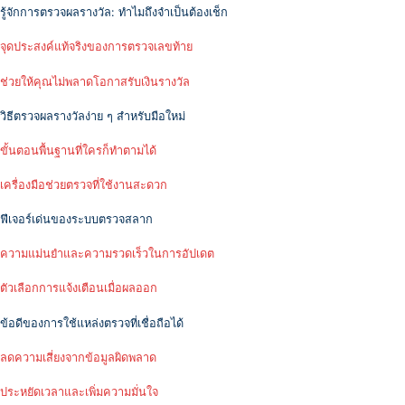
รู้จักการตรวจผลรางวัล: ทำไมถึงจำเป็นต้องเช็ก
จุดประสงค์แท้จริงของการตรวจเลขท้าย
ช่วยให้คุณไม่พลาดโอกาสรับเงินรางวัล
วิธีตรวจผลรางวัลง่าย ๆ สำหรับมือใหม่
ขั้นตอนพื้นฐานที่ใครก็ทำตามได้
เครื่องมือช่วยตรวจที่ใช้งานสะดวก
ฟีเจอร์เด่นของระบบตรวจสลาก
ความแม่นยำและความรวดเร็วในการอัปเดต
ตัวเลือกการแจ้งเตือนเมื่อผลออก
ข้อดีของการใช้แหล่งตรวจที่เชื่อถือได้
ลดความเสี่ยงจากข้อมูลผิดพลาด
ประหยัดเวลาและเพิ่มความมั่นใจ