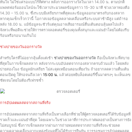
ทันใจ ไม่ใช่แค่รอแบบไร้ทิศทาง หลังการออกรางวัลในเวลา 14.00 น. ตามปกติ
แพลตฟอร์มออนไลน์จะใช้เวลาประมวลผลข้อมูลราว 15-30 นาที ช่วงเวลาทองคือ
14.30 – 15.00 น. ซึ่งระบบมีเสถียรภาพที่สุดและข้อมูลออกมาตรงกับกองสลาก
หากคุณเช็กเร็วกว่านี้ โอกาสเจอข้อมูลคลาดเคลื่อนหรือระบบล่าช้ามีสูง แต่ถ้ารอ
หลัง 18.00 น. แม้ข้อมูลจะชัวร์แต่คุณอาจเสียอารมณ์ตื่นเต้นตอนลุ้นผลไปแล้ว
จังหวะที่พอดีจะช่วยให้การตรวจลอตเตอรี่ของคุณทั้งสนุกและแม่นยำโดยไม่ต้องรีบ
ร้อนหรือรอนานเกินไป
ช่วงบ่ายของวันออกรางวัล
สำหรับใครที่ไม่อยากลุ้นตั้งแต่เช้า
ช่วงบ่ายของวันออกรางวัล
ถือเป็นจังหวะที่สบาย
ที่สุดในการเช็กผลสลาก หลังจากระบบอัปเดตจากกองสลากครบถ้วนแล้ว โดยหลัง
บ่ายสองโมง ข้อมูลมักเสถียร ไม่สะดุดเหมือนตอนเที่ยงวัน ถ้าอยากลดความตื่นเต้น
ตอนเปิดดู ให้รอจนถึงเวลา
15:00 น.
แล้วค่อยหยิบล็อตเตอรี่ขึ้นมาตรงๆ จะเห็นเลข
ชัดเจนโดยไม่ต้องรีเฟรชซ้ำ
การอัปเดตผลสดจากสถานที่จริง
การอัปเดตผลสดจากสถานที่จริงเป็นทางเลือกที่ช่วยให้ผู้ตรวจลอตเตอรี่ได้รับข้อมูลที่
รวดเร็วและแม่นยำที่สุด โดยเฉพาะในช่วงเวลาที่การประกาศผลอย่างเป็นทางการยัง
ไม่สมบูรณ์ ซึ่งการเช็กผลสลากผ่านการถ่ายทอดสดจากสถานที่จริงจะช่วยลด
ความคลาดเคลื่อนจากแหล่งข้อมูลที่ไม่ได้รับการยืนยัน การรอชมการอัปเดตผลสด