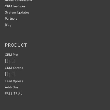
About LeadMaster
CRM Features
System Updates
Partners
Blog
PRODUCT
CRM Pro
|
CRM Xpress
|
Lead Xpress
Add-Ons
FREE TRIAL