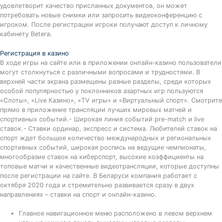
удовлетворит качество присланных документов, он может
потребовать новые снимки или запросить видеоконференцию с
игроком. После регистрации игроки получают доступ к личному
кабинету Betera.
Регистрация в казино
В ходе игры на сайте или в приложении онлайн-казино пользователи
могут столкнуться с различными вопросами и трудностями. В
верхней части экрана размещены разные разделы, среди которых
особой популярностью у поклонников азартных игр пользуются
«Слоты», «Live Казино», «TV игры» и «Виртуальный спорт». Смотрите
прямо в приложение трансляции лучших мировых матчей и
спортивных событий.- Широкая линия событий pre-match и live
ставок.- Ставки ординар, экспресс и система. Любителей ставок на
спорт ждет большое количество международных и региональных
спортивных событий, широкая роспись на ведущие чемпионаты,
многообразие ставок на киберспорт, высокие коэффициенты на
топовые матчи и качественные видеотрансляции, которые доступны
после регистрации на сайте. В Беларуси компания работает с
октября 2020 года и стремительно развивается сразу в двух
направлениях – ставки на спорт и онлайн-казино.
Главное навигационное меню расположено в левом верхнем