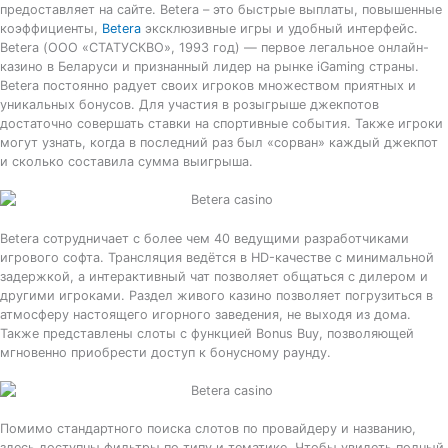
предоставляет на сайте. Betera – это быстрые выплаты, повышенные
коэффициенты,
Betera
эксклюзивные игры и удобный интерфейс.
Betera (ООО «СТАТУСКВО», 1993 год) — первое легальное онлайн-
казино в Беларуси и признанный лидер на рынке iGaming страны.
Betera постоянно радует своих игроков множеством приятных и
уникальных бонусов. Для участия в розыгрыше джекпотов
достаточно совершать ставки на спортивные события. Также игроки
могут узнать, когда в последний раз был «сорван» каждый джекпот
и сколько составила сумма выигрыша.
Betera сотрудничает с более чем 40 ведущими разработчиками
игрового софта. Трансляция ведётся в HD-качестве с минимальной
задержкой, а интерактивный чат позволяет общаться с дилером и
другими игроками. Раздел живого казино позволяет погрузиться в
атмосферу настоящего игорного заведения, не выходя из дома.
Также представлены слоты с функцией Bonus Buy, позволяющей
мгновенно приобрести доступ к бонусному раунду.
Помимо стандартного поиска слотов по провайдеру и названию,
здесь доступны фильтры по типу и тематике. Чтобы увидеть полный