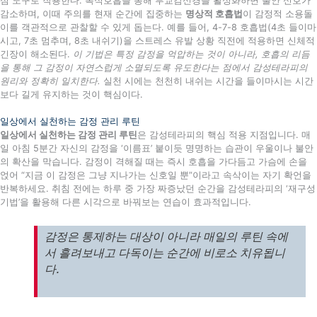
심 도구로 작용한다. 복식호흡을 통해 부교감신경을 활성화하면 불안 신호가
감소하며, 이때 주의를 현재 순간에 집중하는
명상적 호흡법
이 감정적 소용돌
이를 객관적으로 관찰할 수 있게 돕는다. 예를 들어, 4-7-8 호흡법(4초 들이마
시고, 7초 멈추며, 8초 내쉬기)을 스트레스 유발 상황 직전에 적용하면 신체적
긴장이 해소된다.
이 기법은 특정 감정을 억압하는 것이 아니라, 호흡의 리듬
을 통해 그 감정이 자연스럽게 소멸되도록 유도한다는 점에서 감성테라피의
원리와 정확히 일치한다.
실천 시에는 천천히 내쉬는 시간을 들이마시는 시간
보다 길게 유지하는 것이 핵심이다.
일상에서 실천하는 감정 관리 루틴
일상에서 실천하는 감정 관리 루틴
은 감성테라피의 핵심 적용 지점입니다. 매
일 아침 5분간 자신의 감정을 ‘이름표’ 붙이듯 명명하는 습관이 우울이나 불안
의 확산을 막습니다. 감정이 격해질 때는 즉시 호흡을 가다듬고 가슴에 손을
얹어 “지금 이 감정은 그냥 지나가는 신호일 뿐”이라고 속삭이는 자기 확언을
반복하세요. 취침 전에는 하루 중 가장 짜증났던 순간을 감성테라피의 ‘재구성
기법’을 활용해 다른 시각으로 바꿔보는 연습이 효과적입니다.
감정은 통제하는 대상이 아니라 매일의 루틴 속에
서 흘려보내고 다독이는 순간에 비로소 치유됩니
다.