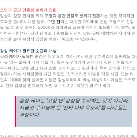
조명과 공간 연출로 분위기 전환
일상의 감정 관리를 위해
조명과 공간 연출로 분위기 전환
하는 것은 즉각적인
효과를 줍니다. 예를 들어,
수면 전
에는 따뜻한 2700K의 간접 조명으로 긴장
을 풀고, 업무 중에는 5000K의 백색광을 집중력 유지에 활용합니다. 또한, 좋
아하는 이미지가 담긴 캔버스나 향초를 시선이 닿는 곳에 배치하면 시각적 안
정감을 높여 부정적 감정을 빠르게 해소할 수 있습니다.
감성 케어가 필요한 순간과 대상
감성 케어가 필요한 순간
은 예고 없이 찾아온다. 오랜 무기력감에 휩싸였을 때,
이유 없는 울음이 터져 나올 때, 혹은 누군가와의 관계에서 깊은 상처를 입어
누구에게도 말을 걸고 싶지 않을 때가 바로 그 순간이다. 특히 감정을 항상 조
절해야 하는 사회생활에 지친 직장인, 갑작스러운 이별을 겪은 사람, 또는 타
인의 기대에 맞춰 살아온 이들은 감성테라피의 핵심 대상이다. 이들은 스스로
의 진짜 감정을 인지하지 못한 채 무너지기 직전인 경우가 많다.
감성 케어는 ‘고장 난’ 감정을 수리하는 것이 아니라,
지금껏 무시당해 온 ‘진짜 나의 목소리’를 다시 듣는
과정이다.
감성테라피는 이 순간 이들에게 내면의 울림을 따라가며 안전하게 감정을 해