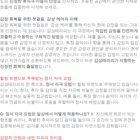
도와
진정한 휴식과 마음의 안정
을 선사하죠. 조용한 공간에서 편안한 자세로
호흡에 집중하며 시작해 보세요.
감정 회복을 위한 첫걸음, 감성 케어의 이해
감정 회복을 위한 첫걸음은 ‘감성 케어’를 통해 자신의 현재 감정을 있는 그대
로 인정하는 데 있습니다. 감성테라피는 이 과정에서
억압된 감정을 안전하게
표출하고 수용하는 구체적인 방법
을 제공합니다. 예를 들어, 자신의 분노나 슬
픔을 ‘나쁜 감정’으로 규정하지 않고, 특정 음악이나 향을 통해 그 감정의 질감
을 탐색하도록 돕습니다.
이때 중요한 것은 감정의 원인을 분석하기보다 현재
느껴지는 신체적 반응에 집중하는 것입니다.
이러한 몰입은 감정이 고립되지
않고 자연스럽게 순환하도록 유도하며, 이것이 바로
감성테라피가 지향하는
진정한 회복의 출발점
입니다.
힐링 트렌드로 주목받는 정서 자극 요법
감성테라피의 한 축으로,
정서 자극 요법
이 힐링 트렌드로 주목받고 있습니다.
이는 시각, 청각, 후각 등 감각을 직접 자극해 억눌린 감정을 안전하게 끌어내
고 해소하는 실용적 접근법입니다. 예를 들어, 특정 향기나 음악이 과거의 기
억과 연결되어 눈물이나 웃음을 유발하며 정서적 해방감을 줍니다.
Q: 정서 자극 요법은 일상에서 어떻게 적용하나요?
A: 자신에게 위로가 되는
향초를 켜거나, 특별한 추억이 담긴 음악을 들으며 그 순간의 느낌에 온전히
집중해보세요. 감각을 의식적으로 열면 감정이 자연스럽게 정화됩니다.
감정적 안정과 내면 치유의 차이점