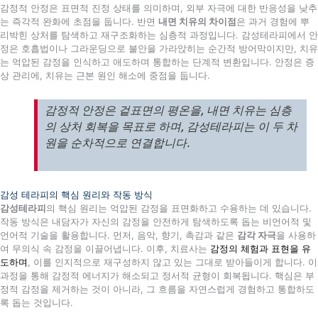
감정적 안정은 표면적 진정 상태를 의미하며, 외부 자극에 대한 반응성을 낮추
는 즉각적 완화에 초점을 둡니다. 반면
내면 치유의 차이점
은 과거 경험에 뿌
리박힌 상처를 탐색하고 재구조화하는 심층적 과정입니다. 감성테라피에서 안
정은 호흡법이나 그라운딩으로 불안을 가라앉히는 순간적 방어막이지만, 치유
는 억압된 감정을 인식하고 애도하며 통합하는 단계적 변환입니다. 안정은 증
상 관리에, 치유는 근본 원인 해소에 중점을 둡니다.
감정적 안정은 겉표면의 평온을, 내면 치유는 심층
의 상처 회복을 목표로 하며, 감성테라피는 이 두 차
원을 순차적으로 연결합니다.
감성 테라피의 핵심 원리와 작동 방식
감성테라피
의 핵심 원리는 억압된 감정을 표면화하고 수용하는 데 있습니다.
작동 방식은 내담자가 자신의 감정을 안전하게 탐색하도록 돕는 비언어적 및
언어적 기술을 활용합니다. 먼저, 음악, 향기, 촉감과 같은
감각 자극
을 사용하
여 무의식 속 감정을 이끌어냅니다. 이후, 치료사는
감정의 체험과 표현을 유
도하며
, 이를 인지적으로 재구성하지 않고 있는 그대로 받아들이게 합니다. 이
과정을 통해 감정적 에너지가 해소되고 정서적 균형이 회복됩니다. 핵심은 부
정적 감정을 제거하는 것이 아니라, 그 흐름을 자연스럽게 경험하고 통합하도
록 돕는 것입니다.