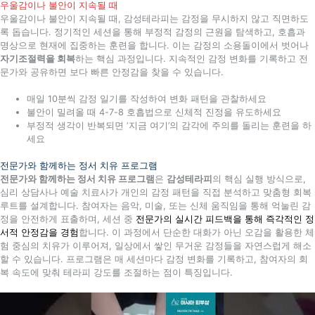
우울감이나 불안이 지속될 때
우울감이나 불안이 지속될 때, 감성테라피는 감정을 무시하지 않고 직면하도
록 돕습니다. 정기적인 세션을 통해 부정적 감정의 근원을 탐색하고, 호흡과
명상으로 현재에 집중하는 훈련을 합니다. 이는 감정의 소용돌이에서 벗어나
자기조절력을 회복
하는 핵심 과정입니다. 지속적인 감정 변화를 기록하고 전
문가와 공유하면 보다 빠른 안정감을 찾을 수 있습니다.
매일 10분씩 감정 일기를 작성하여 변화 패턴을 관찰하세요
불안이 밀려올 때 4-7-8 호흡법으로 신체적 진정을 유도하세요
부정적 생각이 반복되면 ‘지금 여기’의 감각에 주의를 돌리는 훈련을 하
세요
전문가와 함께하는 정서 치유 프로그램
전문가와 함께하는 정서 치유 프로그램
은
감성테라피
의 핵심 실행 방식으로,
심리 상담사나 예술 치료사가 개인의 감정 패턴을 직접 분석하고 맞춤형 회복
루트를 설계합니다. 참여자는 음악, 미술, 또는 신체 움직임을 통해 억눌린 감
정을 안전하게 표출하며, 세션 중
전문가의 실시간 피드백을 통해 즉각적인 정
서적 안정감을 경험
합니다. 이 과정에서 단순한 대화가 아닌 오감을 활용한 체
험 중심의 치유가 이루어져, 일상에서 쌓인 무거운 감정들을 자연스럽게 해소
할 수 있습니다. 프로그램은 매 세션마다 감정 변화를 기록하고, 참여자의 회
복 속도에 맞춰 테라피 강도를 조절하는 점이 특징입니다.