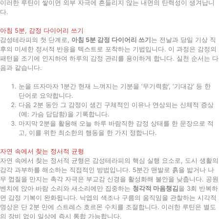
이러한 루틴이 쌓이면 외부 자극에 흔들리지 않는 내면의 탄력성이 생겨납니
다.
아침 5분, 감정 다이어리 쓰기
감성테라피의 첫 단계로,
아침 5분 감정 다이어리 쓰기
는 전날과 당일 기상 직
후의 미세한 정서적 반응을 텍스트로 포착하는 기법입니다. 이 과정은 감정의
패턴을 조기에 인지하여 하루의 감정 관리를 용이하게 합니다. 실천 순서는 다
음과 같습니다.
눈을 뜨자마자 1분간 현재 느껴지는 기분을 ‘무기력함’, ‘기대감’ 등 한
단어로 요약합니다.
다음 2분 동안 그 감정이 생긴 구체적인 이유나 연상되는 신체적 증상
(예: 가슴 답답함)을 기록합니다.
마지막 2분을 활용해 오늘 하루 바람직한 감정 상태를 한 문장으로 적
고, 이를 위한 최소한의 행동을 한 가지 정합니다.
자연 속에서 찾는 정서적 균형
자연 속에서 찾는 정서적 균형은 감성테라피의 핵심 실행 요소로, 도시 생활의
감각 과부하를 해소하는 직접적인 방법입니다. 5분간 맨발로 흙을 밟거나 나
무 껍질을 만지는 촉각 자극은 부교감 신경을 활성화해 불안을 낮춥니다. 공원
벤치에 앉아 바람 소리와 새소리에만 집중하는
청각적 마음챙김
을 3회 반복하
면 감정 기복이 완화됩니다. 낙엽의 색조나 구름의 움직임을 관찰하는 시각적
명상은 단 2분 만에 스트레스 호르몬 수치를 조절합니다. 이러한 루틴은 별도
의 장비 없이 일상에 즉시 통합 가능합니다.