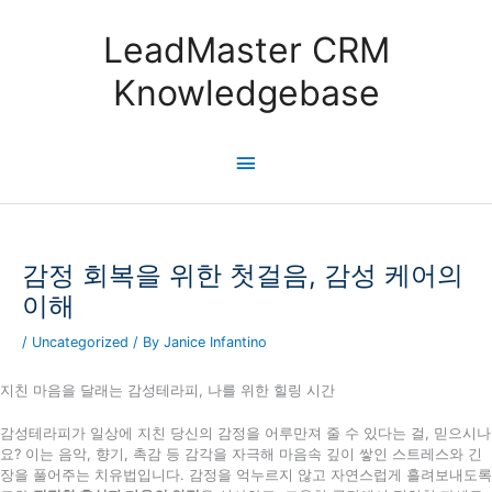
Skip
to
LeadMaster CRM
content
Knowledgebase
Main
Menu
감정 회복을 위한 첫걸음, 감성 케어의
이해
/
Uncategorized
/ By
Janice Infantino
지친 마음을 달래는 감성테라피, 나를 위한 힐링 시간
감성테라피가 일상에 지친 당신의 감정을 어루만져 줄 수 있다는 걸, 믿으시나
요? 이는 음악, 향기, 촉감 등 감각을 자극해 마음속 깊이 쌓인 스트레스와 긴
장을 풀어주는 치유법입니다. 감정을 억누르지 않고 자연스럽게 흘려보내도록