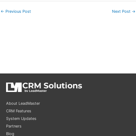
←
Previous Post
Next Post
→
About LeadMaster
CRM Features
System Updates
Partners
Blog