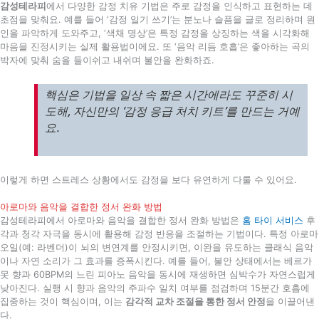
감성테라피
에서 다양한 감정 치유 기법은 주로 감정을 인식하고 표현하는 데
초점을 맞춰요. 예를 들어 ‘감정 일기 쓰기’는 분노나 슬픔을 글로 정리하며 원
인을 파악하게 도와주고, ‘색채 명상’은 특정 감정을 상징하는 색을 시각화해
마음을 진정시키는 실제 활용법이에요. 또 ‘음악 리듬 호흡’은 좋아하는 곡의
박자에 맞춰 숨을 들이쉬고 내쉬며 불안을 완화하죠.
핵심은 기법을 일상 속 짧은 시간에라도 꾸준히 시
도해, 자신만의 ‘감정 응급 처치 키트’를 만드는 거예
요.
이렇게 하면 스트레스 상황에서도 감정을 보다 유연하게 다룰 수 있어요.
아로마와 음악을 결합한 정서 완화 방법
감성테라피에서 아로마와 음악을 결합한 정서 완화 방법은
홈 타이 서비스
후
각과 청각 자극을 동시에 활용해 감정 반응을 조절하는 기법이다. 특정 아로마
오일(예: 라벤더)이 뇌의 변연계를 안정시키면, 이완을 유도하는 클래식 음악
이나 자연 소리가 그 효과를 증폭시킨다. 예를 들어, 불안 상태에서는 베르가
못 향과 60BPM의 느린 피아노 음악을 동시에 재생하면 심박수가 자연스럽게
낮아진다. 실행 시 향과 음악의 주파수 일치 여부를 점검하며 15분간 호흡에
집중하는 것이 핵심이며, 이는
감각적 교차 조절을 통한 정서 안정
을 이끌어낸
다.