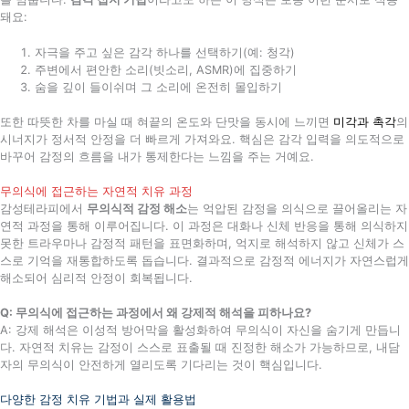
돼요:
자극을 주고 싶은 감각 하나를 선택하기(예: 청각)
주변에서 편안한 소리(빗소리, ASMR)에 집중하기
숨을 깊이 들이쉬며 그 소리에 온전히 몰입하기
또한 따뜻한 차를 마실 때 혀끝의 온도와 단맛을 동시에 느끼면
미각과 촉각
의
시너지가 정서적 안정을 더 빠르게 가져와요. 핵심은 감각 입력을 의도적으로
바꾸어 감정의 흐름을 내가 통제한다는 느낌을 주는 거예요.
무의식에 접근하는 자연적 치유 과정
감성테라피에서
무의식적 감정 해소
는 억압된 감정을 의식으로 끌어올리는 자
연적 과정을 통해 이루어집니다. 이 과정은 대화나 신체 반응을 통해 의식하지
못한 트라우마나 감정적 패턴을 표면화하며, 억지로 해석하지 않고 신체가 스
스로 기억을 재통합하도록 돕습니다. 결과적으로 감정적 에너지가 자연스럽게
해소되어 심리적 안정이 회복됩니다.
Q: 무의식에 접근하는 과정에서 왜 강제적 해석을 피하나요?
A: 강제 해석은 이성적 방어막을 활성화하여 무의식이 자신을 숨기게 만듭니
다. 자연적 치유는 감정이 스스로 표출될 때 진정한 해소가 가능하므로, 내담
자의 무의식이 안전하게 열리도록 기다리는 것이 핵심입니다.
다양한 감정 치유 기법과 실제 활용법