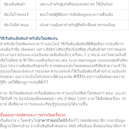
ห้องเดิมพันต่ำ
เหมาะสำหรับผู้เล่นที่ชอบเล่นสบายๆ ใช้เงินน้อย
ห้องไฮโรลเลอร์
ตอบโจทย์ผู้ที่ต้องการเดิมพันสูงและความตื่นเต้น
ห้องไม่มีค่าคอม
เน้นความคุ้มค่าสำหรับผู้ที่หลีกเลี่ยงค่าธรรมเนียม
วิธีเริ่มต้นเดิมพันสำหรับมือใหม่หัดเล่น
สำหรับมือใหม่หัดเล่นบาคาร่าออนไลน์ วิธีเริ่มต้นเดิมพันที่ดีที่สุดคือการเน้นที่การ
เล่นฝั่งเจ้ามือ (Banker) เพราะมีอัตราเสียเปรียบน้อยที่สุด เริ่มต้นด้วยการกำหนดงบ
ประมาณรายวันและแบ่งเป็นหน่วยเดิมพันเล็กๆ ครั้งละ 1-2 หน่วย อย่าไล่ตามเงินที่
เสียไปเด็ดขาด ฝึกใช้ระบบเดินเงินง่ายๆ เช่น ระบบ Martingale แบบถอนทุนคืนทีละ
น้อย ก่อนวางเดิมพันจริงทุกครั้ง ควรทดลองเล่นโหมดทดลองฟรีเพื่อทำความเข้าใจ
รูปแบบไพ่และจังหวะการออกผล ครบวงจรแล้วให้เริ่มเดิมพันจริงด้วยจำนวนเงินเท่า
กันทุกตา จนกว่าจะมั่นใจกับจังหวะที่ตัวเองถนัด
จำไว้ว่า
อย่าวางเดิมพันตามความ
รู้สึก แต่ให้ยึดกฎการเล่นที่ตั้งไว้
ถาม: มือใหม่หัดเล่นควรเริ่มเดิมพันบาคาร่าออนไลน์ที่เท่าไหร่ต่อตา? ตอบ: แนะนำ
ให้เริ่มที่ 1% ของเงินทุนทั้งหมดต่อตา เช่น ถ้ามีทุน 1,000 บาท ให้เดิมพันครั้งละ 10
บาท เพื่อยืดเวลาการเล่นและเรียนรู้รูปแบบเกมได้นานขึ้น
ขั้นตอนการสมัครและการฝากเงินครั้งแรก
เริ่มต้นง่าย ๆ โดยเข้าเว็บ
บาคาร่าออนไลน์
ที่เลือกไว้ กดสมัครสมาชิก กรอกข้อมูล
พื้นฐานให้ครบถ้วน จากนั้นยืนยันตัวตนผ่าน SMS หรืออีเมล ขั้นตอนถัดมาคือการ