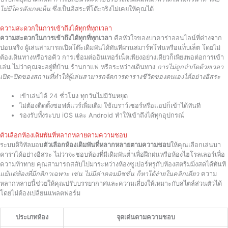
ไม่มีใครสังเกตเห็น
ซึ่งเป็นอิสระที่โต๊ะจริงไม่เคยให้คุณได้
ความสะดวกในการเข้าถึงได้ทุกที่ทุกเวลา
ความสะดวกในการเข้าถึงได้ทุกที่ทุกเวลา
คือหัวใจของบาคาร่าออนไลน์ที่ต่างจาก
บ่อนจริง ผู้เล่นสามารถเปิดโต๊ะเดิมพันได้ทันทีผ่านสมาร์ทโฟนหรือแท็บเล็ต โดยไม่
ต้องเดินทางหรือรอคิว การเชื่อมต่ออินเทอร์เน็ตเพียงอย่างเดียวก็เพียงพอต่อการเข้า
เล่น ไม่ว่าคุณจะอยู่ที่บ้าน ร้านกาแฟ หรือระหว่างเดินทาง
การไม่ถูกจำกัดด้วยเวลา
เปิด-ปิดของสถานที่ทำให้ผู้เล่นสามารถจัดการตารางชีวิตของตนเองได้อย่างอิสระ
เข้าเล่นได้ 24 ชั่วโมง ทุกวันไม่มีวันหยุด
ไม่ต้องติดตั้งซอฟต์แวร์เพิ่มเติม ใช้เบราว์เซอร์หรือแอปก็เข้าได้ทันที
รองรับทั้งระบบ iOS และ Android ทำให้เข้าถึงได้ทุกอุปกรณ์
ตัวเลือกห้องเดิมพันที่หลากหลายตามความชอบ
ระบบดิจิทัลมอบ
ตัวเลือกห้องเดิมพันที่หลากหลายตามความชอบ
ให้คุณเลือกเล่นบา
คาร่าได้อย่างอิสระ ไม่ว่าจะชอบห้องที่มีเดิมพันต่ำเพื่อฝึกฝนหรือห้องไฮโรลเลอร์เพื่อ
ความท้าทาย คุณสามารถสลับไปมาระหว่างห้องซูเปอร์หรูกับห้องสตรีมมิ่งสดได้ทันที
แม้แต่ห้องที่มีกติกาเฉพาะ เช่น ไม่มีค่าคอมมิชชั่น ก็หาได้ง่ายในคลิกเดียว
ความ
หลากหลายนี้ช่วยให้คุณปรับบรรยากาศและความเสี่ยงให้เหมาะกับสไตล์ส่วนตัวได้
โดยไม่ต้องเปลี่ยนแพลตฟอร์ม
ประเภทห้อง
จุดเด่นตามความชอบ