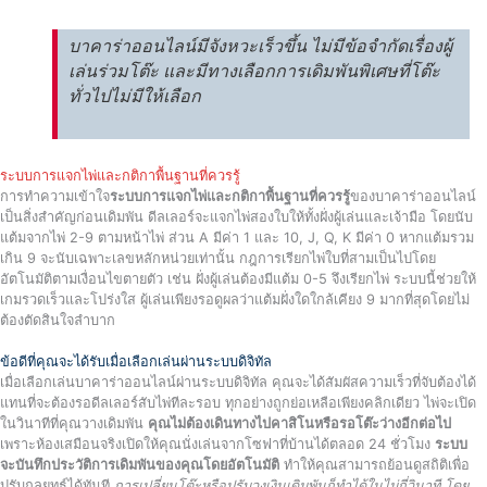
บาคาร่าออนไลน์มีจังหวะเร็วขึ้น ไม่มีข้อจำกัดเรื่องผู้
เล่นร่วมโต๊ะ และมีทางเลือกการเดิมพันพิเศษที่โต๊ะ
ทั่วไปไม่มีให้เลือก
ระบบการแจกไพ่และกติกาพื้นฐานที่ควรรู้
การทำความเข้าใจ
ระบบการแจกไพ่และกติกาพื้นฐานที่ควรรู้
ของบาคาร่าออนไลน์
เป็นสิ่งสำคัญก่อนเดิมพัน ดีลเลอร์จะแจกไพ่สองใบให้ทั้งฝั่งผู้เล่นและเจ้ามือ โดยนับ
แต้มจากไพ่ 2-9 ตามหน้าไพ่ ส่วน A มีค่า 1 และ 10, J, Q, K มีค่า 0 หากแต้มรวม
เกิน 9 จะนับเฉพาะเลขหลักหน่วยเท่านั้น กฎการเรียกไพ่ใบที่สามเป็นไปโดย
อัตโนมัติตามเงื่อนไขตายตัว เช่น ฝั่งผู้เล่นต้องมีแต้ม 0-5 จึงเรียกไพ่ ระบบนี้ช่วยให้
เกมรวดเร็วและโปร่งใส ผู้เล่นเพียงรอดูผลว่าแต้มฝั่งใดใกล้เคียง 9 มากที่สุดโดยไม่
ต้องตัดสินใจลำบาก
ข้อดีที่คุณจะได้รับเมื่อเลือกเล่นผ่านระบบดิจิทัล
เมื่อเลือกเล่นบาคาร่าออนไลน์ผ่านระบบดิจิทัล คุณจะได้สัมผัสความเร็วที่จับต้องได้
แทนที่จะต้องรอดีลเลอร์สับไพ่ทีละรอบ ทุกอย่างถูกย่อเหลือเพียงคลิกเดียว ไพ่จะเปิด
ในวินาทีที่คุณวางเดิมพัน
คุณไม่ต้องเดินทางไปคาสิโนหรือรอโต๊ะว่างอีกต่อไป
เพราะห้องเสมือนจริงเปิดให้คุณนั่งเล่นจากโซฟาที่บ้านได้ตลอด 24 ชั่วโมง
ระบบ
จะบันทึกประวัติการเดิมพันของคุณโดยอัตโนมัติ
ทำให้คุณสามารถย้อนดูสถิติเพื่อ
ปรับกลยุทธ์ได้ทันที
การเปลี่ยนโต๊ะหรือปรับวงเงินเดิมพันก็ทำได้ในไม่กี่วินาที โดย