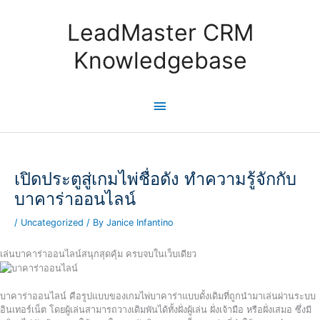
Skip
to
LeadMaster CRM
content
Knowledgebase
Main
Menu
เปิดประตูสู่เกมไพ่ชื่อดัง ทำความรู้จักกับ
บาคาร่าออนไลน์
/
Uncategorized
/ By
Janice Infantino
เล่นบาคาร่าออนไลน์สนุกสุดคุ้ม ครบจบในเว็บเดียว
บาคาร่าออนไลน์ คือรูปแบบของเกมไพ่บาคาร่าแบบดั้งเดิมที่ถูกนำมาเล่นผ่านระบบ
อินเทอร์เน็ต โดยผู้เล่นสามารถวางเดิมพันได้ทั้งฝั่งผู้เล่น ฝั่งเจ้ามือ หรือฝั่งเสมอ ซึ่งมี