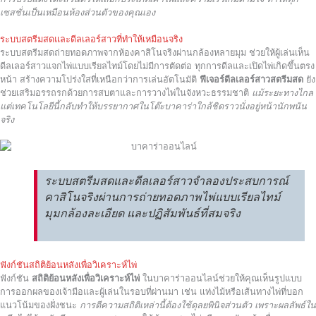
เซสชั่นเป็นเหมือนห้องส่วนตัวของคุณเอง
ระบบสตรีมสดและดีลเลอร์สาวที่ทำให้เหมือนจริง
ระบบสตรีมสดถ่ายทอดภาพจากห้องคาสิโนจริงผ่านกล้องหลายมุม ช่วยให้ผู้เล่นเห็น
ดีลเลอร์สาวแจกไพ่แบบเรียลไทม์โดยไม่มีการตัดต่อ ทุกการดีลและเปิดไพ่เกิดขึ้นตรง
หน้า สร้างความโปร่งใสที่เหนือกว่าการเล่นอัตโนมัติ
ฟีเจอร์ดีลเลอร์สาวสตรีมสด
ยัง
ช่วยเสริมอรรถรกด้วยการสบตาและการวางไพ่ในจังหวะธรรมชาติ
แม้ระยะทางไกล
แต่เทคโนโลยีนี้กลับทำให้บรรยากาศในโต๊ะบาคาร่าใกล้ชิดราวนั่งอยู่หน้านักพนัน
จริง
ระบบสตรีมสดและดีลเลอร์สาวจำลองประสบการณ์
คาสิโนจริงผ่านการถ่ายทอดภาพไพ่แบบเรียลไทม์
มุมกล้องละเอียด และปฏิสัมพันธ์ที่สมจริง
ฟังก์ชันสถิติย้อนหลังเพื่อวิเคราะห์ไพ่
ฟังก์ชัน
สถิติย้อนหลังเพื่อวิเคราะห์ไพ่
ในบาคาร่าออนไลน์ช่วยให้คุณเห็นรูปแบบ
การออกผลของเจ้ามือและผู้เล่นในรอบที่ผ่านมา เช่น แท่งไม้หรือเส้นทางไพ่ที่บอก
แนวโน้มของฝั่งชนะ
การตีความสถิติเหล่านี้ต้องใช้ดุลยพินิจส่วนตัว เพราะผลลัพธ์ใน