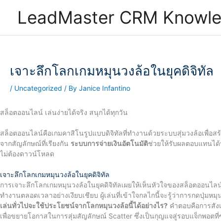
Skip
LeadMaster CRM Knowl
to
content
เจาะลึกโลกเกมหมุนวงล้อในยุคดิจิทัล
/
Uncategorized
/ By
Janice Infantino
สล็อตออนไลน์ เล่นง่ายได้จริง สนุกได้ทุกวัน
สล็อตออนไลน์คือเกมคาสิโนรูปแบบดิจิทัลที่ทำงานด้วยระบบสุ่มวงล้อเพื่อสร
จากสัญลักษณ์ที่เรียงกัน
ระบบการจ่ายเงินอัตโนมัติ
ช่วยให้รับผลตอบแทนได้ทั
ไม่ต้องดาวน์โหลด
เจาะลึกโลกเกมหมุนวงล้อในยุคดิจิทัล
การเจาะลึกโลกเกมหมุนวงล้อในยุคดิจิทัลเผยให้เห็นหัวใจของสล็อตออนไลน์ท
ทำงานตลอดเวลาอย่างเงียบเชียบ ผู้เล่นที่เข้าใจกลไกนี้จะรู้ว่าการกดปุ่มหมุ
เล่นทั่วไปจะใช้ประโยชน์จากโลกหมุนวงล้อนี้ได้อย่างไร?
คำตอบคือการสังเกต
เพื่อขยายโอกาสในการสุ่มสัญลักษณ์ Scatter ซึ่งเป็นกุญแจสู่รอบแจ็กพอตที่ซ่