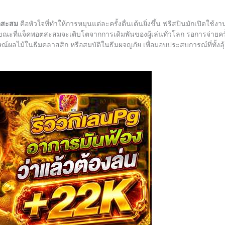
อตสะสม
คือหัวใจที่ทำให้การหมุนแต่ละครั้งตื่นเต้นยิ่งขึ้น ฟรีสปินมักเปิดใช้ง
ขณะที่แจ็คพอตสะสมจะเติบโตจากการเดิมพันของผู้เล่นทั่วโลก รอการจ่ายครั้
ษณ์ผลไม้ในธีมคลาสสิก หรือสมบัติในธีมผจญภัย เพื่อมอบประสบการณ์ที่ทั้งล