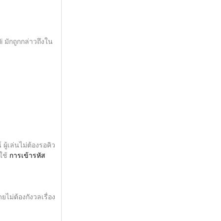
 มักถูกกล่าวถึงใน
้เล่นไม่ต้องรอคิว
่ใช้
การเข้ารหัส
ยไม่ต้องกังวลเรื่อง