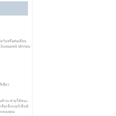
อวันหรือต่อเดือน
ยเงินหมดหน้าตักก่อน
ีเดียว
วนต่ำจะช่วยให้ชนะ
ลืมเช็กเปอร์เซ็นต์
เล่นของคุณ