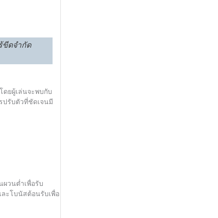
ขีดจำกัด
ยผู้เล่นจะพบกับ
ปรับตัวที่ชัดเจนมี
นผวนต่ำเพื่อรับ
และโบนัสต้อนรับเพื่อ