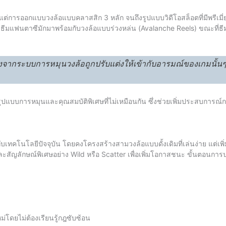
การออกแบบวงล้อแบบคลาสสิก 3 หลัก จนถึงรูปแบบวิดีโอสล็อตที่มีพรีเมี่
 ธีมแฟนตาซีมักมาพร้อมกับวงล้อแบบร่วงหล่น (Avalanche Reels) ขณะที่ธี
่องจากระบบการหมุนวงล้อถูกปรับแต่งให้เข้ากับอารมณ์ของเกมนั้น
ปแบบการหมุนและคุณสมบัติพิเศษที่ไม่เหมือนกัน ซึ่งช่วยเพิ่มประสบการณ์กา
บเทคโนโลยีปัจจุบัน โดยคงโครงสร้างสามวงล้อแบบดั้งเดิมที่เล่นง่าย แต่เพิ่มฟ
ะสัญลักษณ์พิเศษอย่าง Wild หรือ Scatter เพื่อเพิ่มโอกาสชนะ ขั้นตอนการปรั
ม่โดยไม่ต้องเรียนรู้กฎซับซ้อน