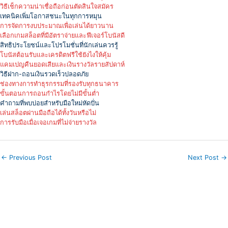
วิธีเช็กความน่าเชื่อถือก่อนตัดสินใจสมัคร
เทคนิคเพิ่มโอกาสชนะในทุกการหมุน
การจัดการงบประมาณเพื่อเล่นได้ยาวนาน
เลือกเกมสล็อตที่มีอัตราจ่ายและฟีเจอร์โบนัสดี
สิทธิประโยชน์และโปรโมชั่นที่นักเล่นควรรู้
โบนัสต้อนรับและเครดิตฟรีใช้ยังไงให้คุ้ม
แคมเปญคืนยอดเสียและเงินรางวัลรายสัปดาห์
วิธีฝาก-ถอนเงินรวดเร็วปลอดภัย
ช่องทางการทำธุรกรรมที่รองรับทุกธนาคาร
ขั้นตอนการถอนกำไรโดยไม่มีขั้นต่ำ
คำถามที่พบบ่อยสำหรับมือใหม่หัดปั่น
เล่นสล็อตผ่านมือถือได้ทั้งวันหรือไม่
การรับมือเมื่อเจอเกมที่ไม่จ่ายรางวัล
←
Previous Post
Next Post
→