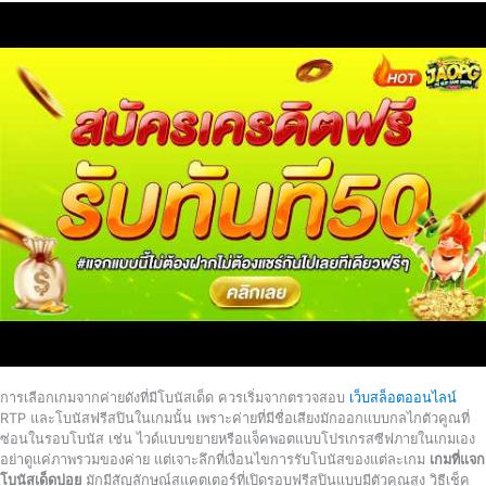
การเลือกเกมจากค่ายดังที่มีโบนัสเด็ด ควรเริ่มจากตรวจสอบ
เว็บสล็อตออนไลน์
RTP และโบนัสฟรีสปินในเกมนั้น เพราะค่ายที่มีชื่อเสียงมักออกแบบกลไกตัวคูณที่
ซ่อนในรอบโบนัส เช่น ไวด์แบบขยายหรือแจ็คพอตแบบโปรเกรสซีฟภายในเกมเอง
อย่าดูแค่ภาพรวมของค่าย แต่เจาะลึกที่เงื่อนไขการรับโบนัสของแต่ละเกม
เกมที่แจก
โบนัสเด็ดบ่อย
มักมีสัญลักษณ์สแคตเตอร์ที่เปิดรอบฟรีสปินแบบมีตัวคูณสูง วิธีเช็ค