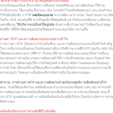
วิธีบริหารจัดการงบประมาณให้อยู่หมัดก่อนเริ่มหมุน
ก่อนเริ่มหมุนสล็อต สิ่งแรกคือการตั้งงบขาดทุนที่ชัดเจน อย่าหยิบเงินค่าใช้จ่าย
จำเป็นมาเล่น ให้แบ่งเงินเป็นกองๆ เช่น กองหลักไว้ลงเดิมพันต่อรอบ และกองสำรอง
ไว้รับมือเมื่อเสีย การใช้
เทคนิคแบ่งงวด
จะช่วยยืดเวลาการเล่น โดยกำหนดว่าจะเสีย
ไม่เกิน 30% ของเงินที่มี หากถึงจุดนั้นให้หยุดทันที อย่าใจร้อนกดเพิ่มเพราะเสียก่อน
แต่จงยึดกฎ
วิธีบริหารงบสล็อตให้อยู่หมัด
ด้วยการตั้งเป้าหมายกำไรที่พอใจแล้วหยุด
ทันที่ถึง วิธีนี้ทำให้คุณคุมเงินไม่ให้หมดเร็วและสนุกได้ยาวนานขึ้น
อ่านค่า RTP และความผันผวนของเกมอย่างเข้าใจ
การอ่านค่า RTP (ร้อยละการจ่ายเงินคืน) และความผันผวนของเกมเป็นหัวใจสำคัญ
ในการเลือกเล่นสล็อตบนเว็บสล็อตอย่างมีประสิทธิภาพ เกมที่มี RTP สูงเกิน 96% มัก
ให้ผลตอบแทนระยะยาวที่ดีกว่า ในขณะที่ค่าความผันผวนจะบ่งบอกถึงความถี่และ
ขนาดของการจ่ายเงิน เกมความผันผวนต่ำให้รางวัลเล็กแต่บ่อย เหมาะกับทุนจำกัด
ส่วนเกมความผันผวนสูงให้รางวัลใหญ่แต่ห่าง ต้องอาศัยความอดทนและเงินทุนสูง
การเข้าใจค่าทั้งสองนี้ช่วยให้คุณเลือกเกมที่ตรงกับสไตล์การเล่นและงบประมาณได้
อย่างแม่นยำ โดยเฉพาะเมื่อต้องบริหารจัดการเงินในแต่ละรอบหมุน
คำถาม: การอ่านค่า RTP และความผันผวนช่วยปรับกลยุทธ์การเดิมพันอย่างไร?
ตอบ: ช่วยให้คุณเลือกขนาดเดิมพันและจำนวนรอบเล่นได้เหมาะสม เช่น หากเกมมี
ความผันผวนสูง ควรลดเงินเดิมพันต่อรอบเพื่อยืดระยะเวลาเล่นรอแจ็คพอต ขณะที่
เกม RTP สูงแต่ผันผวนต่ำ ควรเพิ่มเดิมพันเล็กน้อยเพื่อใช้ประโยชน์จากอัตราการจ่าย
ที่สม่ำเสมอ
เคล็ดลับเลือกเกมจากค่ายดังที่มีโบนัสเด็ด