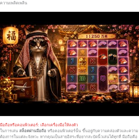
ความเพลิดเพลิน
มือถือหรือคอมพิวเตอร์: เลือกเครื่องมือให้ลงตัว
ในการเล่น
สล็อตผ่านมือถือ
หรือคอมพิวเตอร์นั้น ขึ้นอยู่กับความคล่องตัวและความ
ต้องการในแต่ละจังหวะ หากคุณเป็นสายอิสระที่อยากสะบัดนิ้วเล่นได้ทุกที่ มือถือคือ