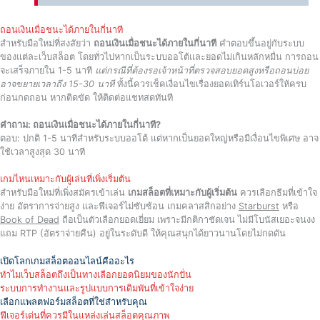
ถอนเงินเมื่อชนะได้ภายในกี่นาที
สำหรับมือใหม่ที่สงสัยว่า
ถอนเงินเมื่อชนะได้ภายในกี่นาที
คำตอบขึ้นอยู่กับระบบ
ของแต่ละเว็บสล็อต โดยทั่วไปหากเป็นระบบออโต้และยอดไม่เกินหลักหมื่น การถอน
จะเสร็จภายใน 1-5 นาที
แต่กรณีที่ต้องรอเจ้าหน้าที่ตรวจสอบยอดสูงหรือถอนบ่อย
อาจขยายเวลาถึง 15-30 นาที
ทั้งนี้ควรเช็คเงื่อนไขเรื่องยอดเทิร์นโอเวอร์ให้ครบ
ก่อนกดถอน หากติดขัด ให้ติดต่อแชทสดทันที
คำถาม: ถอนเงินเมื่อชนะได้ภายในกี่นาที?
ตอบ: ปกติ 1-5 นาทีสำหรับระบบออโต้ แต่หากเป็นยอดใหญ่หรือมีเงื่อนไขพิเศษ อาจ
ใช้เวลาสูงสุด 30 นาที
เกมไหนเหมาะกับผู้เล่นที่เพิ่งเริ่มต้น
สำหรับมือใหม่ที่เพิ่งสมัครเข้าเล่น
เกมสล็อตที่เหมาะกับผู้เริ่มต้น
ควรเลือกธีมที่เข้าใจ
ง่าย อัตราการจ่ายสูง และฟีเจอร์ไม่ซับซ้อน เกมคลาสสิกอย่าง
Starburst
หรือ
Book of Dead
ถือเป็นตัวเลือกยอดเยี่ยม เพราะมีกติกาชัดเจน ไม่มีโบนัสเยอะจนงง
แถม RTP (อัตราจ่ายคืน) อยู่ในระดับดี ให้คุณสนุกได้ยาวนานโดยไม่กดดัน
เปิดโลกเกมสล็อตออนไลน์คืออะไร
ทำไมเว็บสล็อตถึงเป็นทางเลือกยอดนิยมของนักปั่น
ระบบการทำงานและรูปแบบการเดิมพันที่เข้าใจง่าย
เลือกแพลตฟอร์มสล็อตที่ใช่สำหรับคุณ
ฟีเจอร์เด่นที่ควรมีในแหล่งเล่นสล็อตคุณภาพ