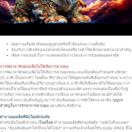
ลดความเสี่ยงคำสั่งหมุนสูญหายหรือซ้ำซ้อนขณะวางเดิมพัน
ป้องกันการดีเลย์ของเอฟเฟกต์แจ็คพอตที่อาจทำให้คลิกพลาดช่วงเวลาสำคัญ
เพิ่มความแม่นยำในการแสดงผลเงินรางวัลและการอัปเดตยอดเครดิต
การจัดเวลาพักผ่อนเพื่อไม่ให้เสียการควบคุม
การจัดเวลาพักผ่อนเพื่อไม่ให้เสียการควบคุมขณะเล่นสล็อตต้องกำหนดช่วงพักทุก
25 นาที เป็นอย่างช้า โดยตั้งนาฬิกาจับเวลาให้หยุดเกมทันทีเมื่อครบกำหนด ระหว่าง
พักให้ลุกเดินหรือเปลี่ยนอิริยาบถอย่างน้อย 5 นาที เพื่อรีเซ็ตสมาธิไม่ให้หมกมุ่น การ
ทำเช่นนี้ช่วยให้คุณรักษาขีดจำกัดของตัวเองและตัดวงจรการเล่นต่อเนื่องที่นำไปสู่
การเสียการควบคุม ควรหลีกเลี่ยงการเลื่อนเวลาพักออกไปเด็ดขาดแม้กำลังได้
จังหวะดี เพราะนั่นคือสัญญาณว่ากำลังเสียสมดุล การพักให้ตรงเวลาคือ
กุญแจ
สำคัญในการรักษาการควบคุม
อย่างมีประสิทธิภาพ
คำถามยอดฮิตที่มือใหม่มักสงสัย
สำหรับมือใหม่ที่เข้าเล่น
เว็บสล็อต
คำถามยอดฮิตที่มักสงสัยคือ “กดยังไงถึงจะแตก”
และ “ต้องเดิมพันเท่าไหร่ถึงจะได้โบนัส” ความจริงแล้วสล็อตใช้ระบบสุ่ม (RNG) ที่ไม่